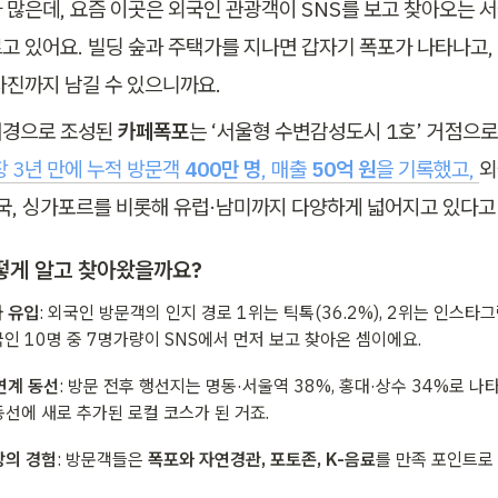
 많은데, 요즘 이곳은 외국인 관광객이 SNS를 보고 찾아오는 서
고 있어요. 빌딩 숲과 주택가를 지나면 갑자기 폭포가 나타나고, 
사진까지 남길 수 있으니까요.
경으로 조성된 
카페폭포
는 ‘서울형 수변감성도시 1호’ 거점으로
 3년 만에 누적 방문객 
400만 명
, 매출 
50억 원
을 기록했고, 
외
미국, 싱가포르를 비롯해 유럽·남미까지 다양하게 넓어지고 있다고
떻게 알고 찾아왔을까요?
 유입
: 외국인 방문객의 인지 경로 1위는 틱톡(36.2%), 2위는 인스타그
국인 10명 중 7명가량이 SNS에서 먼저 보고 찾아온 셈이에요.
연계 동선
: 방문 전후 행선지는 명동·서울역 38%, 홍대·상수 34%로 나타
동선에 새로 추가된 로컬 코스가 된 거죠.
상의 경험
: 방문객들은 
폭포와 자연경관, 포토존, K-음료
를 만족 포인트로