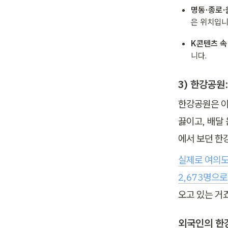
명동·종로·
은 위치입니
K콘텐츠 속
니다.
3) 한강공원
한강공원은 이
끓이고, 배달 
에서 보던 한
실제로 여의도
2,673명으
오고 있는 거죠
외국인의 한