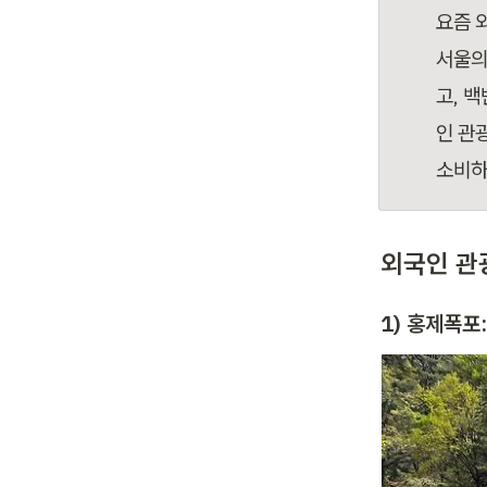
요즘 
서울의
고, 
인 관
소비하
외국인 관
1) 홍제폭포