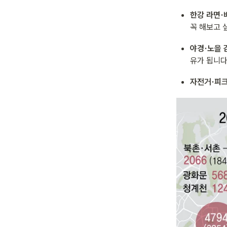
한강 라면·
꼭 해보고 
야경·노을 
유가 됩니다
자전거·피