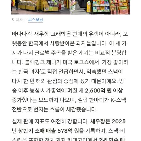
이미지 = 
코스모닝
바나나킥·새우깡·고래밥은 한때의 유행이 아니라, 오
랫동안 한국에서 사랑받아온 과자들입니다. 이 세 가
지가 다시 글로벌 주목을 받은 계기는 비교적 분명합
니다. 블랙핑크 제니가 미국 토크쇼에서 ‘가장 좋아하
는 한국 과자’로 직접 언급하면서, 익숙했던 스낵이 
다시 한 번 해외 관심의 중심에 섰기 때문이에요. 방
송 이후 농심 시가총액이 며칠 새 
2,600억 원 이상 
증가
했다는 보도까지 나오며, 셀럽 한마디가 K-스낵 
전반으로 번지는 흐름이 체감됐습니다.
실제 판매 지표도 여전히 강합니다. 
새우깡은 2025
년 상반기 소매 매출 578억 원
을 기록하며, 스낵·비
스킷을 포함한 전체 과자 카테고리에서 
2년 연속 매